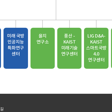
미래 국방
을지
풍산 -
LIG D&A-
인공지능
연구소
KAIST
KAIST
특화연구
미래기술
스마트국방
센터
연구센터
4.0
연구센터
길