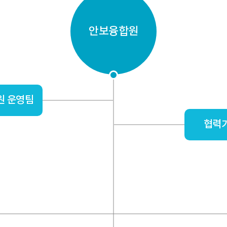
안보융합원
원 운영팀
협력