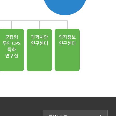
군집형
과학치안
인지정보
무인 CPS
연구센터
연구센터
특화
연구실