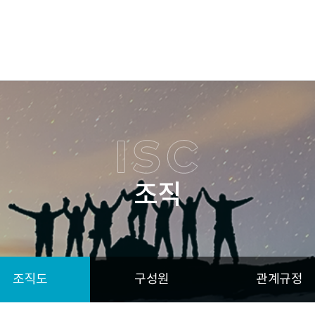
조직
조직도
구성원
관계규정